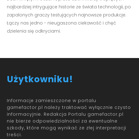
najbardziej intrygujące historie ze świata technologii, po
zapalonych graczy testujących najnowsze produkcje.
Łączy nas jedno - nieugaszona ciekawość i chęć
dzielenia się odkryciami.
Użytkowniku!
Informacje zamieszczone w portalu
gamefactor.pl należy traktować wyłącznie czysto
informacyjnie. Redakcja Portalu gamefactor.pl
nie bierze odpowiedzialności za ewentualne
szkody, które mogą wynikać ze złej interpretacji
treści.