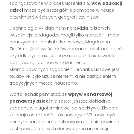
zaangażowane w proces uczenia się.
VR w edukacji
dzieci
może być szczególnie pomocne w nauce
przedmiotów ścisłych, geografii czy historii.
„Technologia VR daje nam narzędzia, o których
wcześniejsi pedagodzy mogli tylko marzyć” – mówi
nauczycielka i edukatorka cyfrowa, Magdalena
Zielińska. „Możliwość 'doświadczania’ abstract pojęć
czy odległych miejsc może rozbudzić ciekawość
poznawczą i pomóc w zrozumieniu
skomplikowanych zagadnień. Jednak kluczowe jest
to, aby VR było uzupełnieniem, a nie zastąpieniem
tradycyjnych metod nauczania.”
Warto jednak pamiętać, że
wpływ VR na rozwój
poznawczy dzieci
nie został jeszcze dokładnie
zbadany w długoterminowej perspektywie. Eksperci
zalecają ostrożność i równowagę – VR może być
cennym narzędziem edukacyjnym, ale nie powinno
zastępować realnych doświadczeń i interakcji