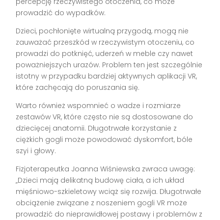
percepcję rzeczywistego otoczenia, co może
prowadzić do wypadków.
Dzieci, pochłonięte wirtualną przygodą, mogą nie
zauważać przeszkód w rzeczywistym otoczeniu, co
prowadzi do potknięć, uderzeń w meble czy nawet
poważniejszych urazów. Problem ten jest szczególnie
istotny w przypadku bardziej aktywnych aplikacji VR,
które zachęcają do poruszania się.
Warto również wspomnieć o wadze i rozmiarze
zestawów VR, które często nie są dostosowane do
dziecięcej anatomii. Długotrwałe korzystanie z
ciężkich gogli może powodować dyskomfort, bóle
szyi i głowy.
Fizjoterapeutka Joanna Wiśniewska zwraca uwagę:
„Dzieci mają delikatną budowę ciała, a ich układ
mięśniowo-szkieletowy wciąż się rozwija. Długotrwałe
obciążenie związane z noszeniem gogli VR może
prowadzić do nieprawidłowej postawy i problemów z