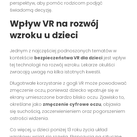
perspektyw, aby pomóc rodzicom podjąć
świadomą decyzję.
Wpływ VR na rozwój
wzroku u dzieci
Jednym z najczęściej podnoszonych tematów w
kontekście
bezpieczeństwa VR dla dzieci
jest wpływ
tej technologii na rozwój wzroku. Lekarze okuliści
zwracają uwagę na kilka istotnych kwestii.
Długotrwałe korzystanie z gogli VR może powodować
zmęczenie oczu, ponieważ dziecko wpatruje się w
ekrany umieszczone bardzo blisko oczu. Zjawisko to,
określane jako
zmęczenie cyfrowe oczu
, objawia
się suchością, zaczerwienieniem oraz pogorszeniem
ostrości widzenia.
Co więcej, u dzieci poniżej 13 roku życia układ
wzrokowy wciąż się rozwija. Ekspozycja na sztuczne