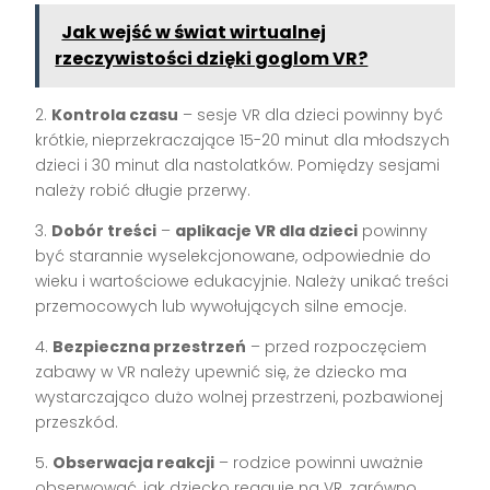
Jak wejść w świat wirtualnej
rzeczywistości dzięki goglom VR?
2.
Kontrola czasu
– sesje VR dla dzieci powinny być
krótkie, nieprzekraczające 15-20 minut dla młodszych
dzieci i 30 minut dla nastolatków. Pomiędzy sesjami
należy robić długie przerwy.
3.
Dobór treści
–
aplikacje VR dla dzieci
powinny
być starannie wyselekcjonowane, odpowiednie do
wieku i wartościowe edukacyjnie. Należy unikać treści
przemocowych lub wywołujących silne emocje.
4.
Bezpieczna przestrzeń
– przed rozpoczęciem
zabawy w VR należy upewnić się, że dziecko ma
wystarczająco dużo wolnej przestrzeni, pozbawionej
przeszkód.
5.
Obserwacja reakcji
– rodzice powinni uważnie
obserwować, jak dziecko reaguje na VR, zarówno