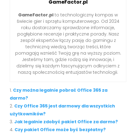
GameFactor.pl
GameFactor.pl
to technologiczny kompas w
świecie gier i sprzętu komputerowego. Od 2024
roku dostarczamy sprawdzone informacje,
pogłębione recenzje i praktyczne porady. Nasz
zespół ekspertów łączy pasję do gamingu z
techniczną wiedzą, tworząc treści, które
pomagają wznieść Twoją grę na wyższy poziom.
Jesteśmy tam, gdzie rodzą się innowacje, i
dzielimy się każdym fascynującym odkryciem z
naszą społecznością entuzjastów technologii.
Czy można legalnie pobrać Office 365 za
darmo?
Czy Office 365 jest darmowy dla wszystkich
użytkowników?
Jak legalnie zdobyć pakiet Office za darmo?
Czy pakiet Office może być bezpłatny?