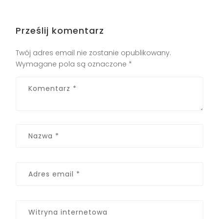
Prześlij komentarz
Twój adres email nie zostanie opublikowany.
Wymagane pola są oznaczone
*