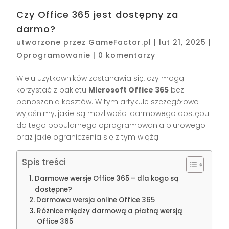
Czy Office 365 jest dostępny za
darmo?
utworzone przez
GameFactor.pl
|
lut 21, 2025
|
Oprogramowanie
|
0 komentarzy
Wielu użytkowników zastanawia się, czy mogą
korzystać z pakietu
Microsoft Office 365
bez
ponoszenia kosztów. W tym artykule szczegółowo
wyjaśnimy, jakie są możliwości darmowego dostępu
do tego popularnego oprogramowania biurowego
oraz jakie ograniczenia się z tym wiążą.
Spis treści
Darmowe wersje Office 365 – dla kogo są
dostępne?
Darmowa wersja online Office 365
Różnice między darmową a płatną wersją
Office 365