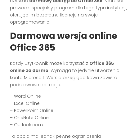
uzyskać
darmowy dostęp do Office 365
. Microsoft
prowadzi specjalny program dla tego typu instytucji,
oferując im bezpłatne licencje na swoje
oprogramowanie.
Darmowa wersja online
Office 365
Każdy użytkownik może korzystać z
Office 365
online za darmo
. Wymaga to jedynie utworzenia
konta Microsoft. Wersja przeglądarkowa zawiera
podstawowe aplikacje:
– Word Online
– Excel Online
– PowerPoint Online
– OneNote Online
– Outlook.com
Ta opcja ma jednak pewne ograniczenia