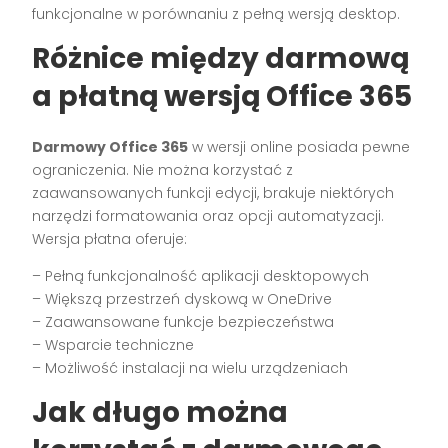
funkcjonalne w porównaniu z pełną wersją desktop.
Różnice między darmową
a płatną wersją Office 365
Darmowy Office 365
w wersji online posiada pewne
ograniczenia. Nie można korzystać z
zaawansowanych funkcji edycji, brakuje niektórych
narzędzi formatowania oraz opcji automatyzacji.
Wersja płatna oferuje:
– Pełną funkcjonalność aplikacji desktopowych
– Większą przestrzeń dyskową w OneDrive
– Zaawansowane funkcje bezpieczeństwa
– Wsparcie techniczne
– Możliwość instalacji na wielu urządzeniach
Jak długo można