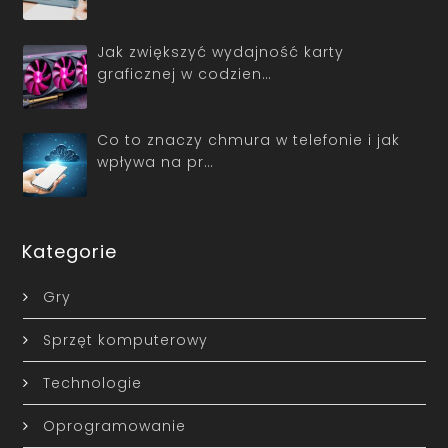
Jak zwiększyć wydajność karty
graficznej w codzien…
Co to znaczy chmura w telefonie i jak
wpływa na pr…
Kategorie
Gry
Sprzęt komputerowy
Technologie
Oprogramowanie