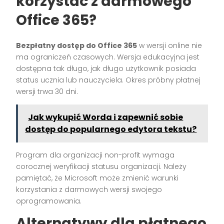
korzystać z darmowego
Office 365?
Bezpłatny dostęp do Office 365
w wersji online nie
ma ograniczeń czasowych. Wersja edukacyjna jest
dostępna tak długo, jak długo użytkownik posiada
status ucznia lub nauczyciela. Okres próbny płatnej
wersji trwa 30 dni.
Jak wykupić Worda i zapewnić sobie
dostęp do popularnego edytora tekstu?
Program dla organizacji non-profit wymaga
corocznej weryfikacji statusu organizacji. Należy
pamiętać, że Microsoft może zmienić warunki
korzystania z darmowych wersji swojego
oprogramowania.
Alternatywy dla płatnego