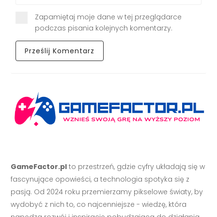
Zapamiętaj moje dane w tej przeglądarce
podczas pisania kolejnych komentarzy.
GameFactor.pl
to przestrzeń, gdzie cyfry układają się w
fascynujące opowieści, a technologia spotyka się z
pasją. Od 2024 roku przemierzamy pikselowe światy, by
wydobyć z nich to, co najcenniejsze - wiedzę, która
napędza rozwój i inspirację pobudzającą do działania.